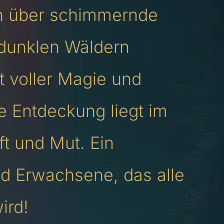
n über schimmernde
dunklen Wäldern
t voller Magie und
e Entdeckung liegt im
t und Mut. Ein
nd Erwachsene, das alle
ird!