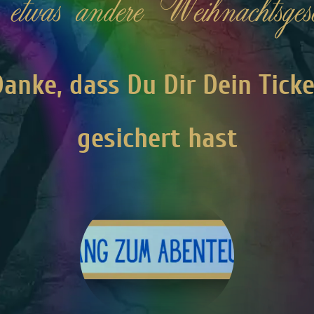
etwas andere Weihnachtsgesc
anke, dass Du Dir Dein Ticke
gesichert hast
Click
Here
Now