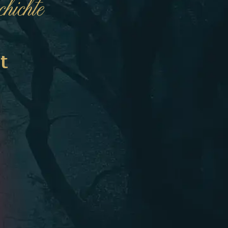
hichte
t